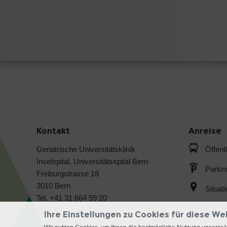
Kontakt
Anreise
Geriatrische Universitätsklinik
Öffent
Inselspital, Universitätsspital Bern
Parkmö
Freiburgstrasse 18
3010 Bern
Situat
Tel. +41 31 664 59 20
E-Mail
Ihre Einstellungen zu Cookies für diese We