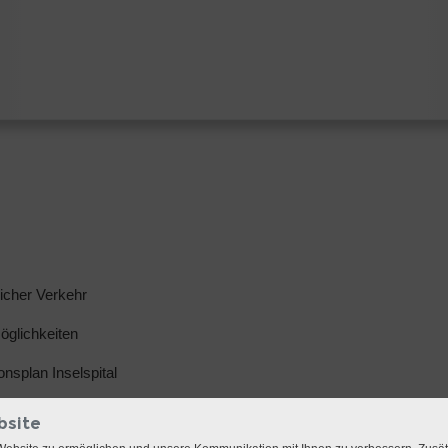
licher Verkehr
glichkeiten
ionsplan Inselspital
bsite