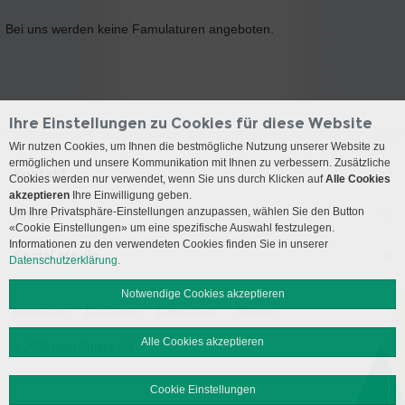
Bei uns werden keine Famulaturen angeboten.
Ihre Einstellungen zu Cookies für diese Website
Wir nutzen Cookies, um Ihnen die bestmögliche Nutzung unserer Website zu
ermöglichen und unsere Kommunikation mit Ihnen zu verbessern. Zusätzliche
Kontakt
Cookies werden nur verwendet, wenn Sie uns durch Klicken auf
Alle Cookies
akzeptieren
Ihre Einwilligung geben.
Um Ihre Privatsphäre-Einstellungen anzupassen, wählen Sie den Button
Anreise
«Cookie Einstellungen» um eine spezifische Auswahl festzulegen.
Informationen zu den verwendeten Cookies finden Sie in unserer
Social Media
Datenschutzerklärung.
Notwendige Cookies akzeptieren
Impressum
Disclaimer
Datenschutz
Sitemap
Alle Cookies akzeptieren
© 2026 Insel Gruppe AG
Cookie Einstellungen